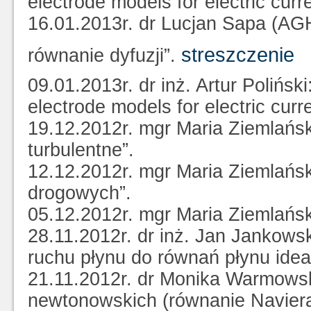
electrode models for electric cu
16.01.2013r. dr Lucjan Sapa (AG
streszczenie
równanie dyfuzji”.
09.01.2013r. dr inż. Artur Polińsk
electrode models for electric cu
19.12.2012r. mgr Maria Ziemlańs
turbulentne”.
12.12.2012r. mgr Maria Ziemlańs
drogowych”.
05.12.2012r. mgr Maria Ziemlańs
28.11.2012r. dr inż. Jan Jankow
ruchu płynu do równań płynu idea
21.11.2012r. dr Monika Warmows
newtonowskich (równanie Naviera