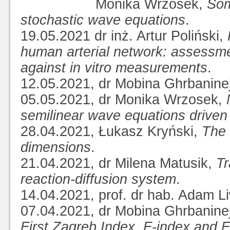
Monika Wrzosek,
Som
stochastic wave equations
.
19.05.2021 dr inż. Artur Poliński,
human arterial network: assessmen
against in vitro measurements
.
12.05.2021, dr Mobina Ghrbanine
05.05.2021, dr Monika Wrzosek,
semilinear wave equations driven 
28.04.2021, Łukasz Kryński,
The 
dimensions
.
21.04.2021, dr Milena Matusik,
Tr
reaction-diffusion system
.
14.04.2021, prof. dr hab. Adam L
07.04.2021, dr Mobina Ghrbanine
First Zagreb Index, F-index and F