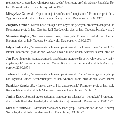
różniczkowych cząstkowych pierwszego rzędu” Promotor: prof. dr Wacław Pawelski, Recen
hab. Ryszard Bittner, Data obrony: 24.04.1972
Mieczysław Gutowski
„O pochodnej nieskończonej funkcji skoku” Promotor: prof. dr hab
Zygmunt Zahorski, doc. dr hab. Tadeusz Świątkowski, Data obrony: 12.05.1973
Zbigniew Grande
„Mierzalność funkcji określonych na pewnych przestrzeniach produkto
Recenzenci: prof. dr hab. Czesław Ryll-Nardzewski, doc. dr hab. Tadeusz Świątkowski, 
Stanisław Wojtan
„Zbieżność ciągów funkcji otwartych” Promotor: prof. dr hab. Jan Lip
Hartman, doc. dr hab. Tadeusz Świątkowski, Data obrony: 10.06.1974
Edyta Sadowska
„Zastosowanie rachunku operatorów do nieliniowych nierówności róż
Bittner, Recenzenci: prof. dr hab. Wacław Pawelski, doc. dr hab. Andrzej Pelczar, prof. 
Jan Turo
„Istnienie, jednoznaczność i przybliżone interacje dla pewnych typów równa
cząstkowych” Promotor: doc. dr hab. Marian Kwapisz, Recenzenci: doc. dr hab. Andrzej P
obrony: 20.06.1974
Tadeusz Pruszko
„Zastosowanie rachunku operatorów do równań kontyngensowych i p
hab. Ryszard Bittner, Recenzenci: prof. dr hab. Andrzej Lasota, prof. dr hab. Marek Burn
Stanisław Ropela
„Bazy funkcji giętych i ich zastosowanie” Promotor: prof. dr hab. Zbig
Roman Taberski, doc. dr hab. Stanisław Kwapień, Data obrony: 05.06.1975
Janina Ewert
„Stopień przekształcenia i homotopijne własności – kontrakcji” Promotor: 
doc. dr hab. Kazimierz Goebel, doc. dr hab. Andrzej Jankowski, Data obrony: 13.06.197
Michał Muzalewski
„Własności Markowa w teorii grup” Promotor: doc. dr hab. Andrzej
Szczerba, doc. dr hab. Bogdan Węglorz, Data obrony: 13.06.1975