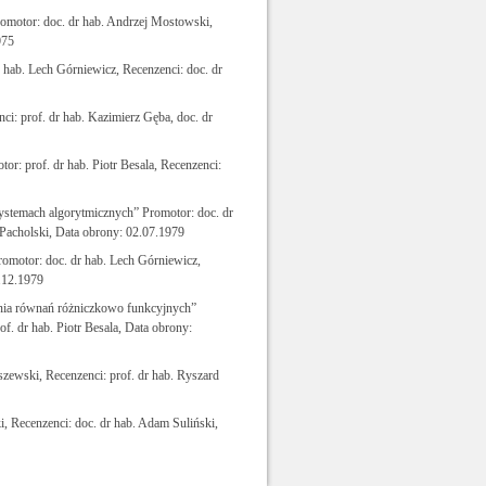
omotor: doc. dr hab. Andrzej Mostowski,
975
 hab. Lech Górniewicz, Recenzenci: doc. dr
i: prof. dr hab. Kazimierz Gęba, doc. dr
: prof. dr hab. Piotr Besala, Recenzenci:
ystemach algorytmicznych” Promotor: doc. dr
 Pacholski, Data obrony: 02.07.1979
romotor: doc. dr hab. Lech Górniewicz,
6.12.1979
ia równań różniczkowo funkcyjnych”
f. dr hab. Piotr Besala, Data obrony:
szewski, Recenzenci: prof. dr hab. Ryszard
, Recenzenci: doc. dr hab. Adam Suliński,