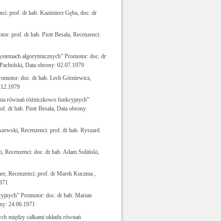
i: prof. dr hab. Kazimierz Gęba, doc. dr
: prof. dr hab. Piotr Besala, Recenzenci:
ystemach algorytmicznych” Promotor: doc. dr
 Pacholski, Data obrony: 02.07.1979
romotor: doc. dr hab. Lech Górniewicz,
6.12.1979
ia równań różniczkowo funkcyjnych”
f. dr hab. Piotr Besala, Data obrony:
szewski, Recenzenci: prof. dr hab. Ryszard
, Recenzenci: doc. dr hab. Adam Suliński,
er, Recenzenci: prof. dr Marek Kuczma ,
1971
yjnych” Promotor: doc. dr hab. Marian
ony: 24.06.1971
ych między całkami układu równań