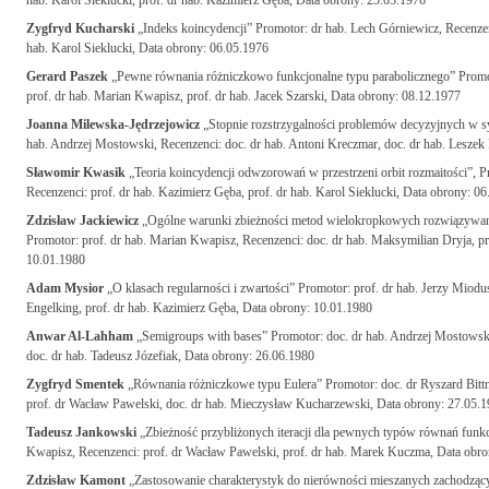
hab. Karol Sieklucki, prof. dr hab. Kazimierz Gęba, Data obrony: 25.03.1976
Zygfryd Kucharski
„Indeks koincydencji” Promotor: dr hab. Lech Górniewicz, Recenzenc
hab. Karol Sieklucki, Data obrony: 06.05.1976
Gerard Paszek
„Pewne równania różniczkowo funkcjonalne typu parabolicznego” Promotor
prof. dr hab. Marian Kwapisz, prof. dr hab. Jacek Szarski, Data obrony: 08.12.1977
Joanna Milewska-Jędrzejowicz
„Stopnie rozstrzygalności problemów decyzyjnych w s
hab. Andrzej Mostowski, Recenzenci: doc. dr hab. Antoni Kreczmar, doc. dr hab. Leszek
Sławomir Kwasik
„Teoria koincydencji odwzorowań w przestrzeni orbit rozmaitości”, P
Recenzenci: prof. dr hab. Kazimierz Gęba, prof. dr hab. Karol Sieklucki, Data obrony: 0
Zdzisław Jackiewicz
„Ogólne warunki zbieżności metod wielokropkowych rozwiązywan
Promotor: prof. dr hab. Marian Kwapisz, Recenzenci: doc. dr hab. Maksymilian Dryja, pro
10.01.1980
Adam Mysior
„O klasach regularności i zwartości” Promotor: prof. dr hab. Jerzy Miodu
Engelking, prof. dr hab. Kazimierz Gęba, Data obrony: 10.01.1980
Anwar Al-Lahham
„Semigroups with bases” Promotor: doc. dr hab. Andrzej Mostowski
doc. dr hab. Tadeusz Józefiak, Data obrony: 26.06.1980
Zygfryd Smentek
„Równania różniczkowe typu Eulera” Promotor: doc. dr Ryszard Bittn
prof. dr Wacław Pawelski, doc. dr hab. Mieczysław Kucharzewski, Data obrony: 27.05.
Tadeusz Jankowski
„Zbieżność przybliżonych iteracji dla pewnych typów równań funkc
Kwapisz, Recenzenci: prof. dr Wacław Pawelski, prof. dr hab. Marek Kuczma, Data obr
Zdzisław Kamont
„Zastosowanie charakterystyk do nierówności mieszanych zachodząc