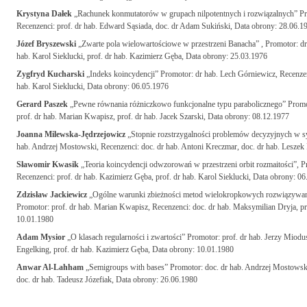
Krystyna Dałek
„Rachunek konmutatorów w grupach nilpotentnych i rozwiązalnych” Pr
Recenzenci: prof. dr hab. Edward Sąsiada, doc. dr Adam Sukiński, Data obrony: 28.06.1
Józef Bryszewski
„Zwarte pola wielowartościowe w przestrzeni Banacha” , Promotor: dr
hab. Karol Sieklucki, prof. dr hab. Kazimierz Gęba, Data obrony: 25.03.1976
Zygfryd Kucharski
„Indeks koincydencji” Promotor: dr hab. Lech Górniewicz, Recenzenc
hab. Karol Sieklucki, Data obrony: 06.05.1976
Gerard Paszek
„Pewne równania różniczkowo funkcjonalne typu parabolicznego” Promotor
prof. dr hab. Marian Kwapisz, prof. dr hab. Jacek Szarski, Data obrony: 08.12.1977
Joanna Milewska-Jędrzejowicz
„Stopnie rozstrzygalności problemów decyzyjnych w s
hab. Andrzej Mostowski, Recenzenci: doc. dr hab. Antoni Kreczmar, doc. dr hab. Leszek
Sławomir Kwasik
„Teoria koincydencji odwzorowań w przestrzeni orbit rozmaitości”, P
Recenzenci: prof. dr hab. Kazimierz Gęba, prof. dr hab. Karol Sieklucki, Data obrony: 0
Zdzisław Jackiewicz
„Ogólne warunki zbieżności metod wielokropkowych rozwiązywan
Promotor: prof. dr hab. Marian Kwapisz, Recenzenci: doc. dr hab. Maksymilian Dryja, pro
10.01.1980
Adam Mysior
„O klasach regularności i zwartości” Promotor: prof. dr hab. Jerzy Miodu
Engelking, prof. dr hab. Kazimierz Gęba, Data obrony: 10.01.1980
Anwar Al-Lahham
„Semigroups with bases” Promotor: doc. dr hab. Andrzej Mostowski
doc. dr hab. Tadeusz Józefiak, Data obrony: 26.06.1980