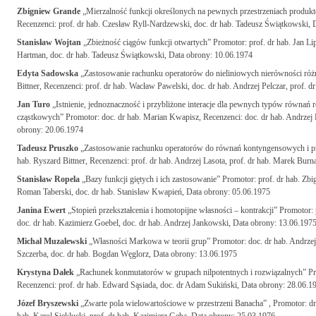
Zbigniew Grande
„Mierzalność funkcji określonych na pewnych przestrzeniach produkto
Recenzenci: prof. dr hab. Czesław Ryll-Nardzewski, doc. dr hab. Tadeusz Świątkowski, 
Stanisław Wojtan
„Zbieżność ciągów funkcji otwartych” Promotor: prof. dr hab. Jan Lip
Hartman, doc. dr hab. Tadeusz Świątkowski, Data obrony: 10.06.1974
Edyta Sadowska
„Zastosowanie rachunku operatorów do nieliniowych nierówności róż
Bittner, Recenzenci: prof. dr hab. Wacław Pawelski, doc. dr hab. Andrzej Pelczar, prof. 
Jan Turo
„Istnienie, jednoznaczność i przybliżone interacje dla pewnych typów równa
cząstkowych” Promotor: doc. dr hab. Marian Kwapisz, Recenzenci: doc. dr hab. Andrzej P
obrony: 20.06.1974
Tadeusz Pruszko
„Zastosowanie rachunku operatorów do równań kontyngensowych i p
hab. Ryszard Bittner, Recenzenci: prof. dr hab. Andrzej Lasota, prof. dr hab. Marek Burn
Stanisław Ropela
„Bazy funkcji giętych i ich zastosowanie” Promotor: prof. dr hab. Zbig
Roman Taberski, doc. dr hab. Stanisław Kwapień, Data obrony: 05.06.1975
Janina Ewert
„Stopień przekształcenia i homotopijne własności – kontrakcji” Promotor: 
doc. dr hab. Kazimierz Goebel, doc. dr hab. Andrzej Jankowski, Data obrony: 13.06.197
Michał Muzalewski
„Własności Markowa w teorii grup” Promotor: doc. dr hab. Andrzej
Szczerba, doc. dr hab. Bogdan Węglorz, Data obrony: 13.06.1975
Krystyna Dałek
„Rachunek konmutatorów w grupach nilpotentnych i rozwiązalnych” Pr
Recenzenci: prof. dr hab. Edward Sąsiada, doc. dr Adam Sukiński, Data obrony: 28.06.1
Józef Bryszewski
„Zwarte pola wielowartościowe w przestrzeni Banacha” , Promotor: dr