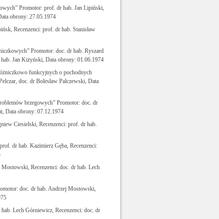
wych” Promotor: prof. dr hab. Jan Lipiński,
Data obrony: 27.05.1974
ińsk, Recenzenci: prof. dr hab. Stanisław
niczkowych” Promotor: doc. dr hab. Ryszard
dr hab. Jan Kiżyński, Data obrony: 01.06.1974
ń różniczkowo funkcyjnych o pochodnych
elczar, doc. dr Bolesław Palczewski, Data
roblemów brzegowych” Promotor: doc. dr
at, Data obrony: 07.12.1974
niew Ciesielski, Recenzenci: prof. dr hab.
prof. dr hab. Kazimierz Gęba, Recenzenci:
5
 Mostowski, Recenzenci: doc. dr hab. Lech
omotor: doc. dr hab. Andrzej Mostowski,
975
 hab. Lech Górniewicz, Recenzenci: doc. dr