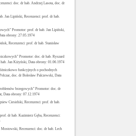
zenci: doc. dr hab. Andrzej Lasota, doc. dr
. Jan Lipiński, Recenzenci: prof. dr hab.
wych” Promotor: prof. dr hab. Jan Lipiński,
Data obrony: 27.05.1974
ińsk, Recenzenci: prof. dr hab. Stanisław
niczkowych” Promotor: doc. dr hab. Ryszard
dr hab. Jan Kiżyński, Data obrony: 01.06.1974
ń różniczkowo funkcyjnych o pochodnych
elczar, doc. dr Bolesław Palczewski, Data
roblemów brzegowych” Promotor: doc. dr
at, Data obrony: 07.12.1974
niew Ciesielski, Recenzenci: prof. dr hab.
prof. dr hab. Kazimierz Gęba, Recenzenci:
5
 Mostowski, Recenzenci: doc. dr hab. Lech