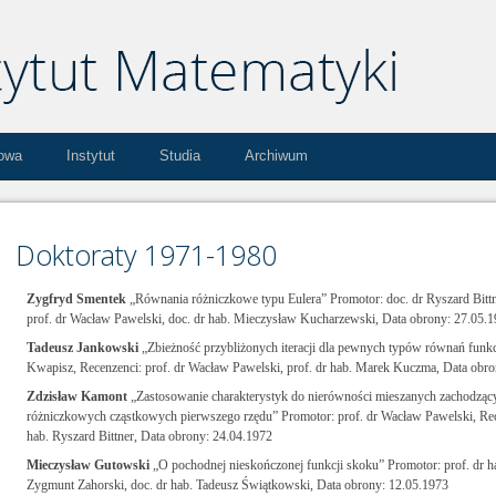
kowa
Instytut
Studia
Archiwum
Doktoraty 1971-1980
Zygfryd Smentek
„Równania różniczkowe typu Eulera” Promotor: doc. dr Ryszard Bittn
prof. dr Wacław Pawelski, doc. dr hab. Mieczysław Kucharzewski, Data obrony: 27.05.
Tadeusz Jankowski
„Zbieżność przybliżonych iteracji dla pewnych typów równań funkc
Kwapisz, Recenzenci: prof. dr Wacław Pawelski, prof. dr hab. Marek Kuczma, Data obr
Zdzisław Kamont
„Zastosowanie charakterystyk do nierówności mieszanych zachodząc
różniczkowych cząstkowych pierwszego rzędu” Promotor: prof. dr Wacław Pawelski, Recen
hab. Ryszard Bittner, Data obrony: 24.04.1972
Mieczysław Gutowski
„O pochodnej nieskończonej funkcji skoku” Promotor: prof. dr hab
Zygmunt Zahorski, doc. dr hab. Tadeusz Świątkowski, Data obrony: 12.05.1973