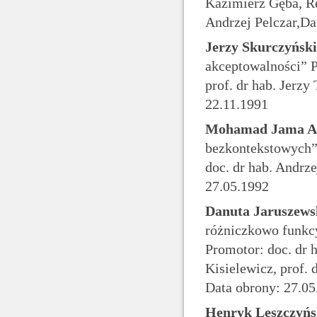
Kazimierz Gęba, Re
Andrzej Pelczar,Da
Jerzy Skurczyński
akceptowalności” P
prof. dr hab. Jerzy
22.11.1991
Mohamad Jama A
bezkontekstowych” 
doc. dr hab. Andrze
27.05.1992
Danuta Jaruszew
różniczkowo funkc
Promotor: doc. dr 
Kisielewicz, prof. 
Data obrony: 27.05
Henryk Leszczyńs