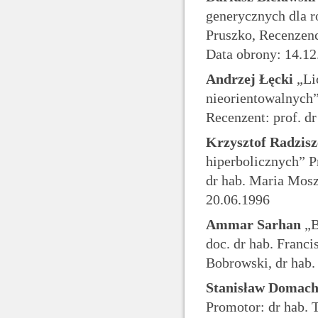
generycznych dla r
Pruszko, Recenzenci
Data obrony: 14.12
Andrzej Łęcki
„Li
nieorientowalnych”
Recenzent: prof. d
Krzysztof Radzis
hiperbolicznych” P
dr hab. Maria Mosz
20.06.1996
Ammar Sarhan
„B
doc. dr hab. Franci
Bobrowski, dr hab.
Stanisław Domac
Promotor: dr hab. 