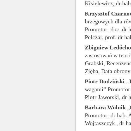
Kisielewicz, dr ha
Krzysztof Czarno
brzegowych dla ró
Promotor: doc. dr h
Pelczar, prof. dr h
Zbigniew Ledócho
zastosowań w teori
Grabski, Recenzenci
Zięba, Data obrony
Piotr Dudziński
„T
wagami” Promotor: 
Piotr Jaworski, dr
Barbara Wolnik
„O
Promotor: dr hab. 
Wojtaszczyk , dr h