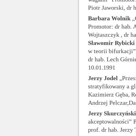
Piotr Jaworski, dr
Barbara Wolnik
„O
Promotor: dr hab. 
Wojtaszczyk , dr h
Sławomir Rybicki
w teorii bifurkacji
dr hab. Lech Górni
10.01.1991
Jerzy Jodel
„Przes
stratyfikowany a gl
Kazimierz Gęba, Re
Andrzej Pelczar,Da
Jerzy Skurczyński
akceptowalności” P
prof. dr hab. Jerzy