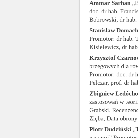
Ammar Sarhan
„B
doc. dr hab. Franci
Bobrowski, dr hab.
Stanisław Domac
Promotor: dr hab. 
Kisielewicz, dr ha
Krzysztof Czarno
brzegowych dla ró
Promotor: doc. dr h
Pelczar, prof. dr h
Zbigniew Ledócho
zastosowań w teori
Grabski, Recenzenci
Zięba, Data obrony
Piotr Dudziński
„T
wagami” Promotor: 