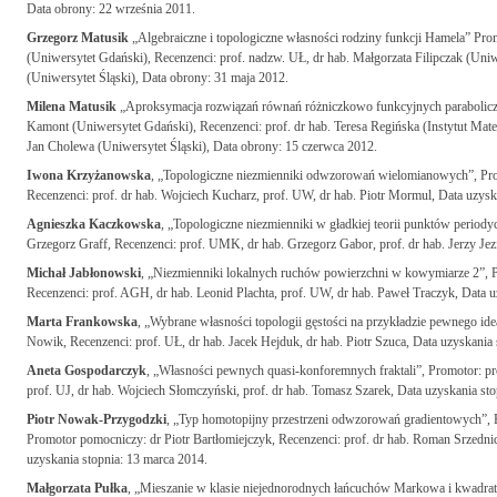
Data obrony: 22 września 2011.
Grzegorz Matusik
„Algebraiczne i topologiczne własności rodziny funkcji Hamela” Prom
(Uniwersytet Gdański), Recenzenci: prof. nadzw. UŁ, dr hab. Małgorzata Filipczak (Uni
(Uniwersytet Śląski), Data obrony: 31 maja 2012.
Milena Matusik
„Aproksymacja rozwiązań równań różniczkowo funkcyjnych paraboliczn
Kamont (Uniwersytet Gdański), Recenzenci: prof. dr hab. Teresa Regińska (Instytut Ma
Jan Cholewa (Uniwersytet Śląski), Data obrony: 15 czerwca 2012.
Iwona Krzyżanowska
, „Topologiczne niezmienniki odwzorowań wielomianowych”, Prom
Recenzenci: prof. dr hab. Wojciech Kucharz, prof. UW, dr hab. Piotr Mormul, Data uzyska
Agnieszka Kaczkowska
, „Topologiczne niezmienniki w gładkiej teorii punktów periody
Grzegorz Graff, Recenzenci: prof. UMK, dr hab. Grzegorz Gabor, prof. dr hab. Jerzy Jezi
Michał Jabłonowski
, „Niezmienniki lokalnych ruchów powierzchni w kowymiarze 2”, P
Recenzenci: prof. AGH, dr hab. Leonid Plachta, prof. UW, dr hab. Paweł Traczyk, Data u
Marta Frankowska
, „Wybrane własności topologii gęstości na przykładzie pewnego ide
Nowik, Recenzenci: prof. UŁ, dr hab. Jacek Hejduk, dr hab. Piotr Szuca, Data uzyskania 
Aneta Gospodarczyk
, „Własności pewnych quasi-konforemnych fraktali”, Promotor: pro
prof. UJ, dr hab. Wojciech Słomczyński, prof. dr hab. Tomasz Szarek, Data uzyskania sto
Piotr Nowak-Przygodzki
, „Typ homotopijny przestrzeni odwzorowań gradientowych”, P
Promotor pomocniczy: dr Piotr Bartłomiejczyk, Recenzenci: prof. dr hab. Roman Srzedni
uzyskania stopnia: 13 marca 2014.
Małgorzata Pułka
, „Mieszanie w klasie niejednorodnych łańcuchów Markowa i kwadra