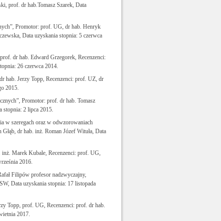
ki, prof. dr hab.Tomasz Szarek, Data
ych”, Promotor: prof. UG, dr hab. Henryk
czewska, Data uzyskania stopnia: 5 czerwca
 prof. dr hab. Edward Grzegorek, Recenzenci:
stopnia: 26 czerwca 2014.
r hab. Jerzy Topp, Recenzenci: prof. UZ, dr
go 2015.
znych”, Promotor: prof. dr hab. Tomasz
 stopnia: 2 lipca 2015.
nia w szeregach oraz w odwzorowaniach
 Głąb, dr hab. inż. Roman Józef Wituła, Data
 inż. Marek Kubale, Recenzenci: prof. UG,
września 2016.
Rafał Filipów profesor nadzwyczajny,
, Data uzyskania stopnia: 17 listopada
rzy Topp, prof. UG, Recenzenci: prof. dr hab.
wietnia 2017.