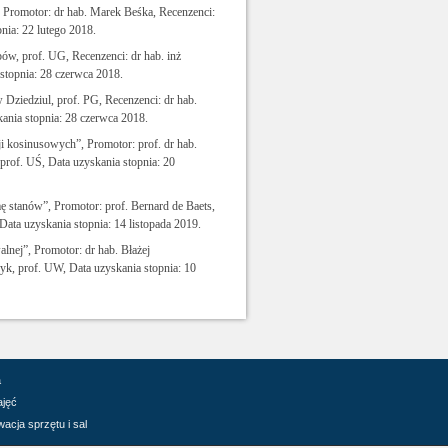
 Promotor: dr hab. Marek Beśka, Recenzenci:
nia: 22 lutego 2018.
pów, prof. UG, Recenzenci: dr hab. inż
stopnia: 28 czerwca 2018.
 Dziedziul, prof. PG, Recenzenci: dr hab.
ania stopnia: 28 czerwca 2018.
ji kosinusowych”, Promotor: prof. dr hab.
prof. UŚ, Data uzyskania stopnia: 20
tanów”, Promotor: prof. Bernard de Baets,
ata uzyskania stopnia: 14 listopada 2019.
lnej”, Promotor: dr hab. Błażej
yk, prof. UW, Data uzyskania stopnia: 10
a
ajęć
acja sprzętu i sal