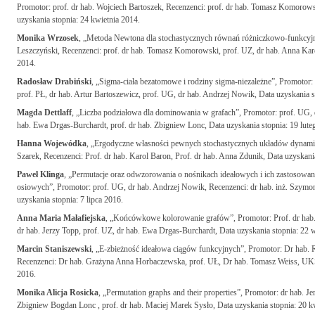
Promotor: prof. dr hab. Wojciech Bartoszek, Recenzenci: prof. dr hab. Tomasz Komorows
uzyskania stopnia: 24 kwietnia 2014.
Monika Wrzosek
, „Metoda Newtona dla stochastycznych równań różniczkowo-funkcyjn
Leszczyński, Recenzenci: prof. dr hab. Tomasz Komorowski, prof. UZ, dr hab. Anna Kar
2014.
Radosław Drabiński
, „Sigma-ciała bezatomowe i rodziny sigma-niezależne”, Promotor:
prof. PŁ, dr hab. Artur Bartoszewicz, prof. UG, dr hab. Andrzej Nowik, Data uzyskania 
Magda Dettlaff
, „Liczba podziałowa dla dominowania w grafach”, Promotor: prof. UG, d
hab. Ewa Drgas-Burchardt, prof. dr hab. Zbigniew Lonc, Data uzyskania stopnia: 19 lute
Hanna Wojewódka
, „Ergodyczne własności pewnych stochastycznych układów dynamic
Szarek, Recenzenci: Prof. dr hab. Karol Baron, Prof. dr hab. Anna Zdunik, Data uzyskania
Paweł Klinga
, „Permutacje oraz odwzorowania o nośnikach ideałowych i ich zastosowa
osiowych”, Promotor: prof. UG, dr hab. Andrzej Nowik, Recenzenci: dr hab. inż. Szymon
uzyskania stopnia: 7 lipca 2016.
Anna Maria Małafiejska
, „Końcówkowe kolorowanie grafów”, Promotor: Prof. dr hab.
dr hab. Jerzy Topp, prof. UZ, dr hab. Ewa Drgas-Burchardt, Data uzyskania stopnia: 22 
Marcin Staniszewski
, „E-zbieżność ideałowa ciągów funkcyjnych”, Promotor: Dr hab. 
Recenzenci: Dr hab. Grażyna Anna Horbaczewska, prof. UŁ, Dr hab. Tomasz Weiss, UKSW
2016.
Monika Alicja Rosicka
, „Permutation graphs and their properties”, Promotor: dr hab. Je
Zbigniew Bogdan Lonc , prof. dr hab. Maciej Marek Sysło, Data uzyskania stopnia: 20 k