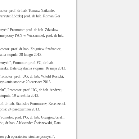
otor: prof. dr hab. Tomasz Natkaniec
wersytet Łódzki) prof. dr hab. Roman Ger
ych” Promotor: prof. dr hab. Zdzisław
tematyczny PAN w Warszawie), prof. dr hab.
otor: prof. dr hab. Zbigniew Szafraniec,
nia stopnia: 28 lutego 2013.
cznych”, Promotor: prof. PG, dr hab.
erski, Data uzyskania stopnia: 16 maja 2013.
romotor: prof. UG, dr hab. Witold Rosicki,
zyskania stopnia: 20 czerwca 2013.
ału”, Promotor: prof. UG, dr hab. Andrzej
stopnia: 19 września 2013.
f. dr hab. Stanislav Ponomarev, Recenzenci:
pnia: 24 października 2013.
romotor: prof. PG, dr hab. Grzegorz Graff,
cki, dr hab. Aleksander Ćwiszewski, Data
towych operatorów stochastycznych”,