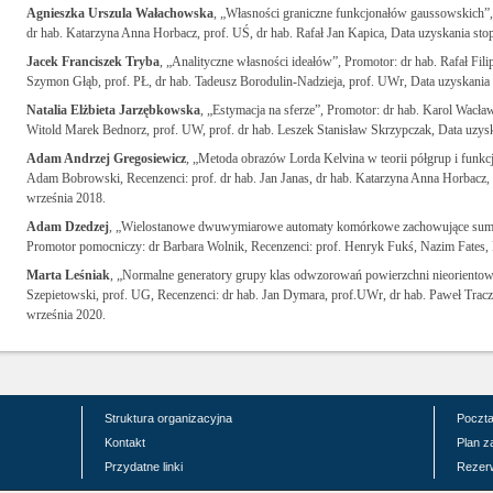
Agnieszka Urszula Wałachowska
, „Własności graniczne funkcjonałów gaussowskich”,
dr hab. Katarzyna Anna Horbacz, prof. UŚ, dr hab. Rafał Jan Kapica, Data uzyskania stop
Jacek Franciszek Tryba
, „Analityczne własności ideałów”, Promotor: dr hab. Rafał Fili
Szymon Głąb, prof. PŁ, dr hab. Tadeusz Borodulin-Nadzieja, prof. UWr, Data uzyskania 
Natalia Elżbieta Jarzębkowska
, „Estymacja na sferze”, Promotor: dr hab. Karol Wacław
Witold Marek Bednorz, prof. UW, prof. dr hab. Leszek Stanisław Skrzypczak, Data uzysk
Adam Andrzej Gregosiewicz
, „Metoda obrazów Lorda Kelvina w teorii półgrup i funkc
Adam Bobrowski, Recenzenci: prof. dr hab. Jan Janas, dr hab. Katarzyna Anna Horbacz, 
września 2018.
Adam Dzedzej
, „Wielostanowe dwuwymiarowe automaty komórkowe zachowujące sumę s
Promotor pomocniczy: dr Barbara Wolnik, Recenzenci: prof. Henryk Fukś, Nazim Fates, D
Marta Leśniak
, „Normalne generatory grupy klas odwzorowań powierzchni nieorientowa
Szepietowski, prof. UG, Recenzenci: dr hab. Jan Dymara, prof.UWr, dr hab. Paweł Tracz
września 2020.
Struktura organizacyjna
Poczt
Kontakt
Plan z
Przydatne linki
Rezerw