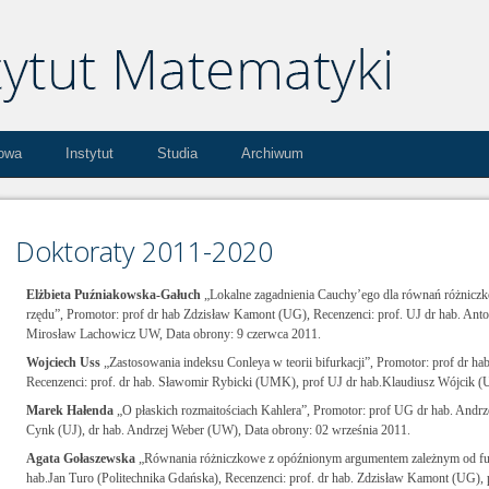
kowa
Instytut
Studia
Archiwum
Doktoraty 2011-2020
Elżbieta Puźniakowska-Gałuch
„Lokalne zagadnienia Cauchy’ego dla równań różnicz
rzędu”, Promotor: prof dr hab Zdzisław Kamont (UG), Recenzenci: prof. UJ dr hab. Ant
Mirosław Lachowicz UW, Data obrony: 9 czerwca 2011.
Wojciech Uss
„Zastosowania indeksu Conleya w teorii bifurkacji”, Promotor: prof dr ha
Recenzenci: prof. dr hab. Sławomir Rybicki (UMK), prof UJ dr hab.Klaudiusz Wójcik (U
Marek Hałenda
„O płaskich rozmaitościach Kahlera”, Promotor: prof UG dr hab. Andrz
Cynk (UJ), dr hab. Andrzej Weber (UW), Data obrony: 02 września 2011.
Agata Gołaszewska
„Równania różniczkowe z opóźnionym argumentem zależnym od fun
hab.Jan Turo (Politechnika Gdańska), Recenzenci: prof. dr hab. Zdzisław Kamont (UG),