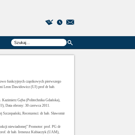
kowo funkcyjnych cząstkowych pierwszego
oni Leon Dawidowicz (UJ) prof dr hab.
b. Kazimierz Gęba (Politechnika Gdańska),
J), Data obrony: 30 czerwca 2011.
ej Szczepański, Recenzenci: dr hab. Sławomir
kcji niewiadomej” Promotor: prof. PG dr
 prof. dr hab. Ireneusz Kubiaczyk (UAM),