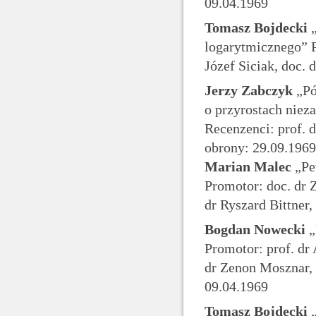
09.04.1969
Tomasz Bojdecki
„
logarytmicznego” P
Józef Siciak, doc.
Jerzy Zabczyk
„Pó
o przyrostach niez
Recenzenci: prof. 
obrony: 29.09.1969
Marian Malec
„Pe
Promotor: doc. dr 
dr Ryszard Bittner
Bogdan Nowecki
„
Promotor: prof. dr
dr Zenon Mosznar, 
09.04.1969
Tomasz Bojdecki
„