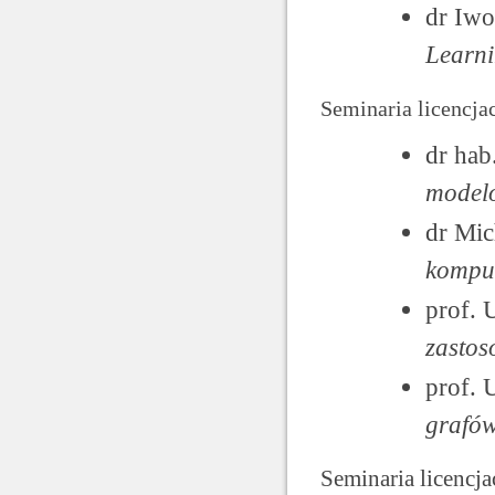
dr Iw
Learn
Seminaria licencja
dr hab
model
dr Mic
kompu
prof. 
zasto
prof. 
grafów
Seminaria licencj