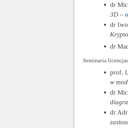
dr Mic
3D
–
o
dr Iwo
Krypto
dr Ma
Seminaria licencj
prof. 
w mod
dr Mic
diagr
dr Adr
zasto