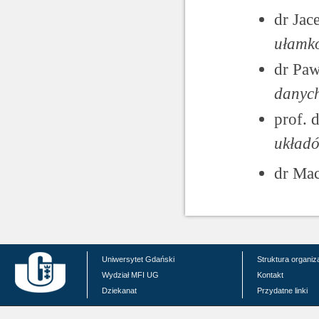
dr Jac
ułamk
dr Paw
danyc
prof. 
układó
dr Ma
Uniwersytet Gdański
Struktura organiz
Wydział MFI UG
Kontakt
Dziekanat
Przydatne linki