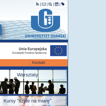
|
|
|
|
Kontakt
Warsztaty
Kursy "szyte na miarę"