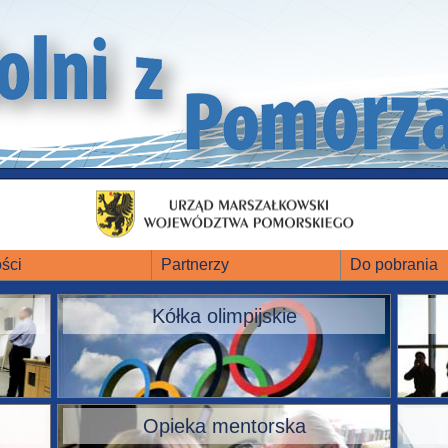
ści
Partnerzy
Do pobrania
Kółka olimpijskie
Opieka mentorska