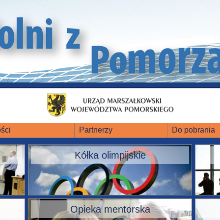
ści
Partnerzy
Do pobrania
Kółka olimpijskie
Opieka mentorska