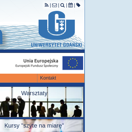
|
|
|
|
Kontakt
Warsztaty
Kursy "szyte na miarę"