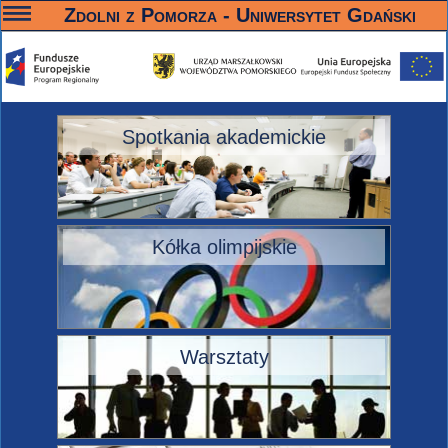
—
—
—
Zdolni z Pomorza - Uniwersytet Gdański
Spotkania akademickie
Kółka olimpijskie
Warsztaty