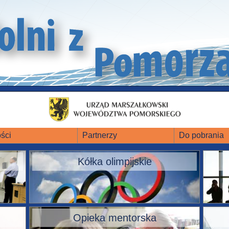
ści
Partnerzy
Do pobrania
Kółka olimpijskie
Opieka mentorska