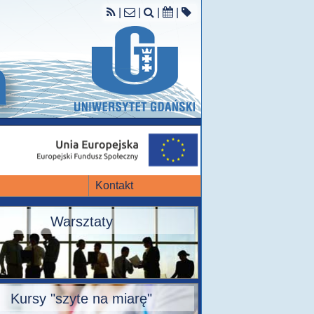
|
|
|
|
Kontakt
Warsztaty
Kursy "szyte na miarę"