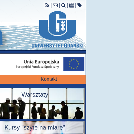
|
|
|
|
Kontakt
Warsztaty
Kursy "szyte na miarę"