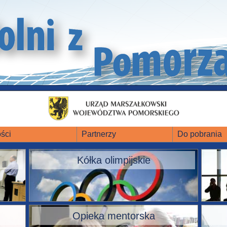
ści
Partnerzy
Do pobrania
Kółka olimpijskie
Opieka mentorska