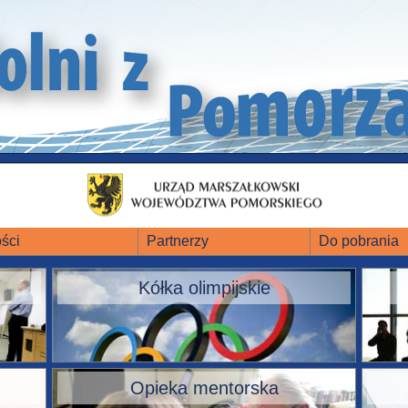
ści
Partnerzy
Do pobrania
Kółka olimpijskie
Opieka mentorska