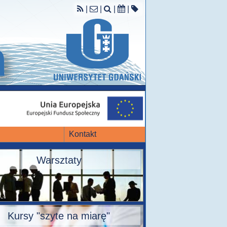
|
|
|
|
Kontakt
Warsztaty
Kursy "szyte na miarę"