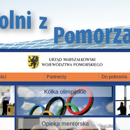
ści
Partnerzy
Do pobrania
Kółka olimpijskie
Opieka mentorska