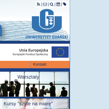
|
|
|
|
Kontakt
Warsztaty
Kursy "szyte na miarę"