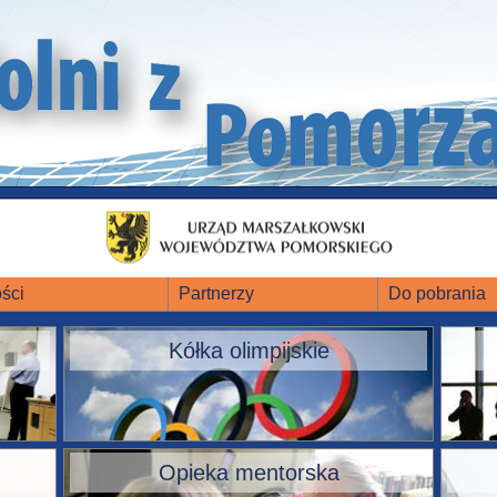
ści
Partnerzy
Do pobrania
Kółka olimpijskie
Opieka mentorska