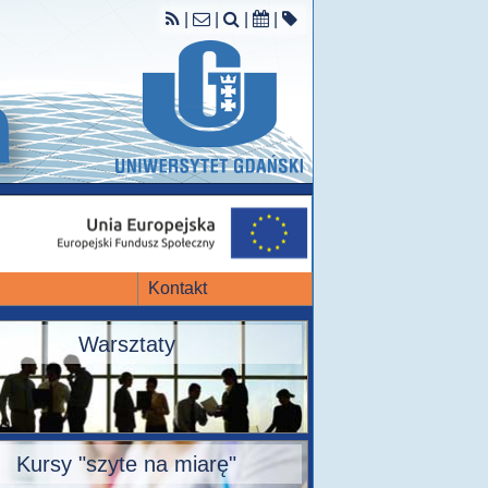
|
|
|
|
Kontakt
Warsztaty
Kursy "szyte na miarę"