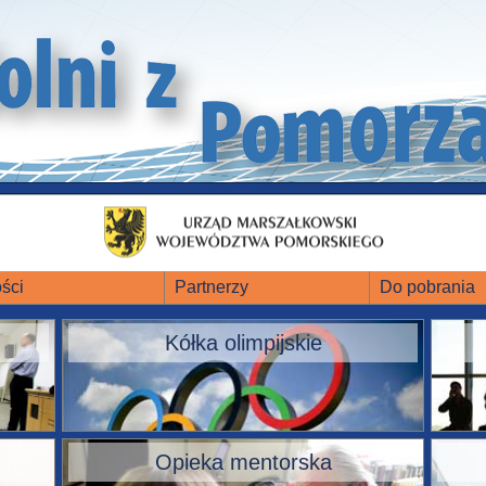
ści
Partnerzy
Do pobrania
Kółka olimpijskie
Opieka mentorska