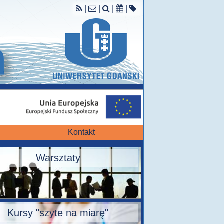
|
|
|
|
Kontakt
Warsztaty
Kursy "szyte na miarę"