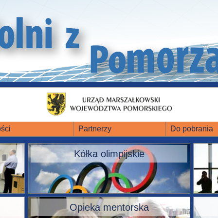
ści
Partnerzy
Do pobrania
Kółka olimpijskie
Opieka mentorska