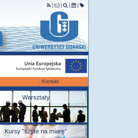
|
|
|
|
Kontakt
Warsztaty
Kursy "szyte na miarę"