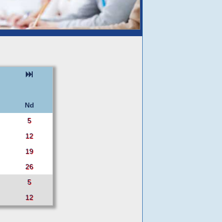
Nd
5
12
19
26
5
12