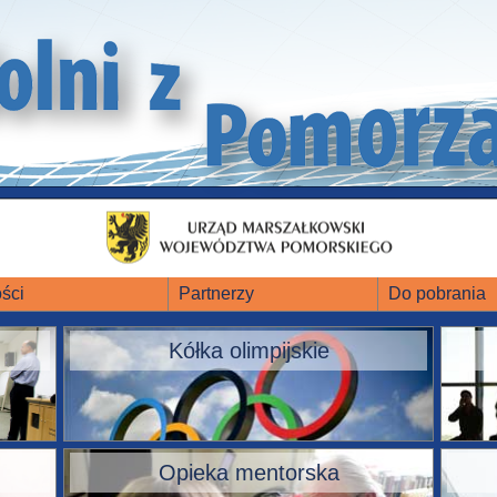
ści
Partnerzy
Do pobrania
Kółka olimpijskie
Opieka mentorska