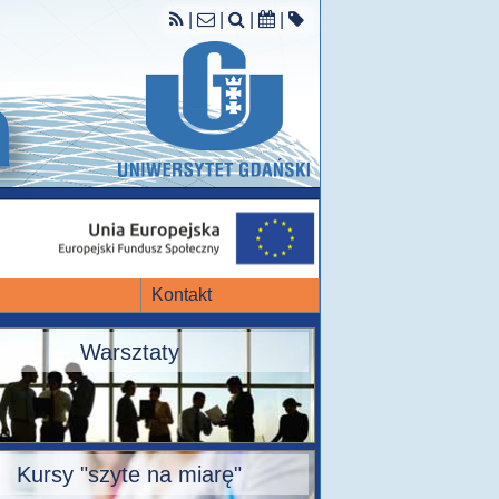
|
|
|
|
Kontakt
Warsztaty
Kursy "szyte na miarę"