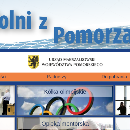
ści
Partnerzy
Do pobrania
Kółka olimpijskie
Opieka mentorska