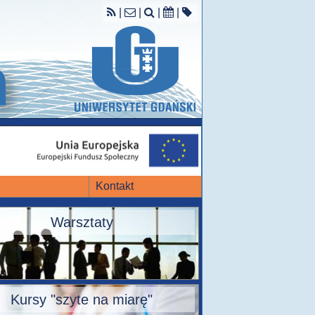
|
|
|
|
Kontakt
Warsztaty
Kursy "szyte na miarę"