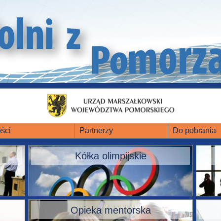
ści
Partnerzy
Do pobrania
Kółka olimpijskie
Opieka mentorska