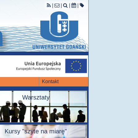
|
|
|
|
Kontakt
Warsztaty
Kursy "szyte na miarę"