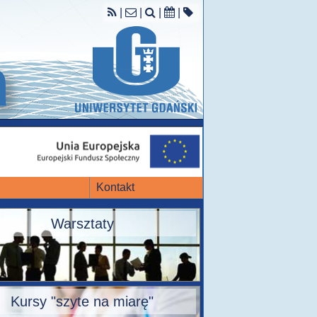
|
|
|
|
Kontakt
Warsztaty
Kursy "szyte na miarę"