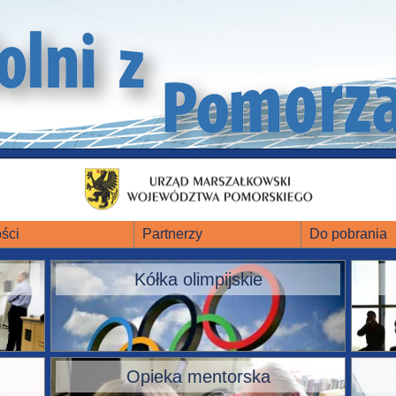
ści
Partnerzy
Do pobrania
Kółka olimpijskie
Opieka mentorska