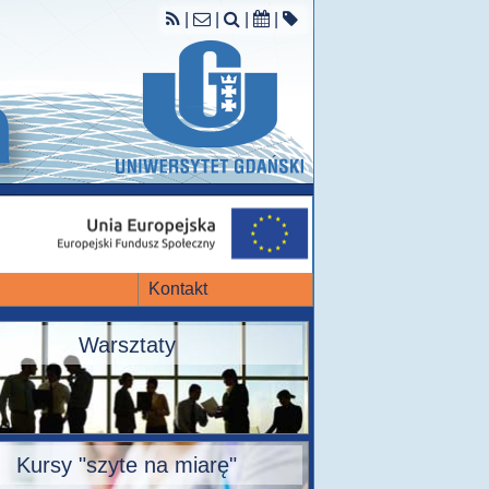
|
|
|
|
Kontakt
Warsztaty
Kursy "szyte na miarę"