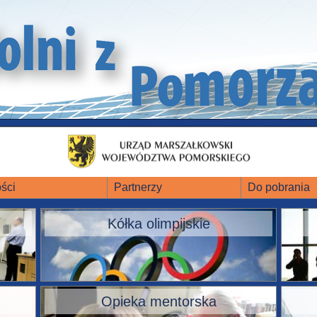
ści
Partnerzy
Do pobrania
Kółka olimpijskie
Opieka mentorska