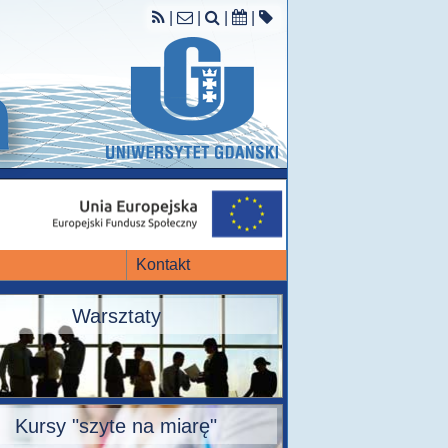
|
|
|
|
Kontakt
Warsztaty
Kursy "szyte na miarę"