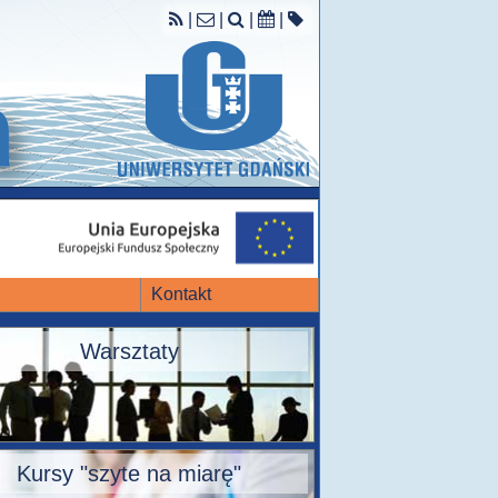
|
|
|
|
Kontakt
Warsztaty
Kursy "szyte na miarę"