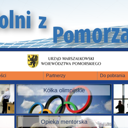
ści
Partnerzy
Do pobrania
Kółka olimpijskie
Opieka mentorska