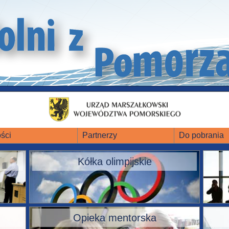
ści
Partnerzy
Do pobrania
Kółka olimpijskie
Opieka mentorska