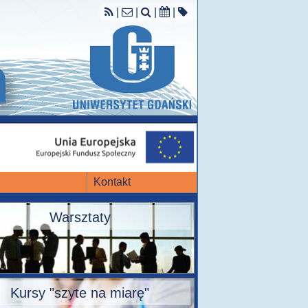
|
|
|
|
Kontakt
Warsztaty
Kursy "szyte na miarę"