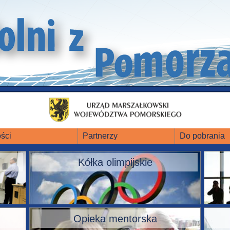
ści
Partnerzy
Do pobrania
Kółka olimpijskie
Opieka mentorska