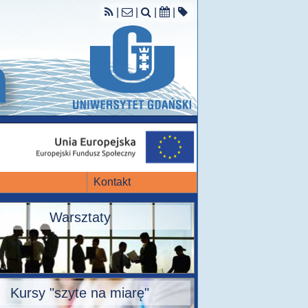
|
|
|
|
Kontakt
Warsztaty
Kursy "szyte na miarę"