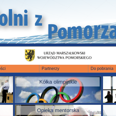
ści
Partnerzy
Do pobrania
Kółka olimpijskie
Opieka mentorska