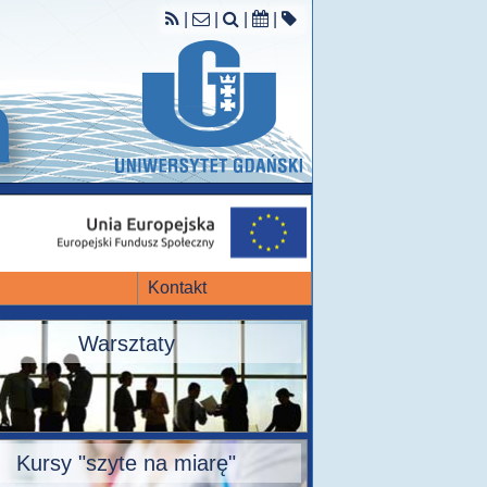
|
|
|
|
Kontakt
Warsztaty
Kursy "szyte na miarę"