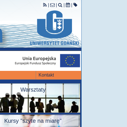
|
|
|
|
Kontakt
Warsztaty
Kursy "szyte na miarę"