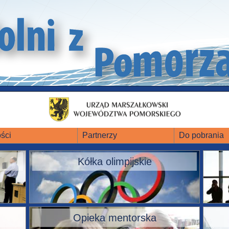
ści
Partnerzy
Do pobrania
Kółka olimpijskie
Opieka mentorska