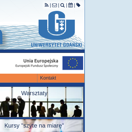
|
|
|
|
Kontakt
Warsztaty
Kursy "szyte na miarę"