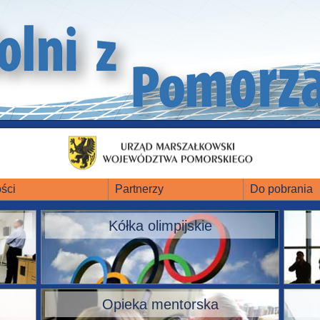
ści
Partnerzy
Do pobrania
Kółka olimpijskie
Opieka mentorska