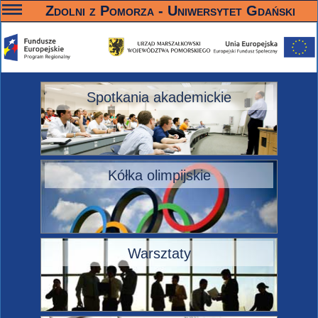
—
—
—
Zdolni z Pomorza - Uniwersytet Gdański
Spotkania akademickie
Kółka olimpijskie
Warsztaty