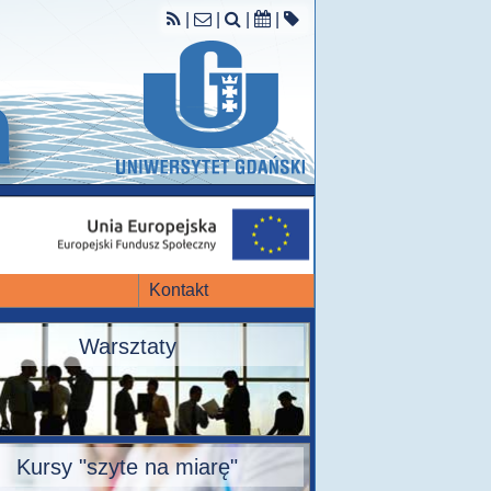
|
|
|
|
Kontakt
Warsztaty
Kursy "szyte na miarę"