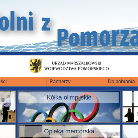
ści
Partnerzy
Do pobrania
Kółka olimpijskie
Opieka mentorska