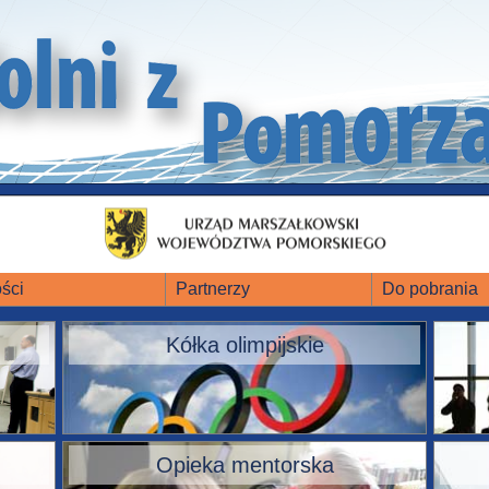
ści
Partnerzy
Do pobrania
Kółka olimpijskie
Opieka mentorska