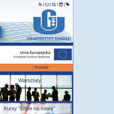
|
|
|
|
Kontakt
Warsztaty
Kursy "szyte na miarę"