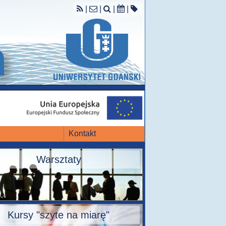
|
|
|
|
Kontakt
Warsztaty
Kursy "szyte na miarę"