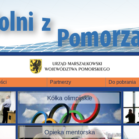
ści
Partnerzy
Do pobrania
Kółka olimpijskie
Opieka mentorska