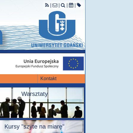
|
|
|
|
Kontakt
Warsztaty
Kursy "szyte na miarę"