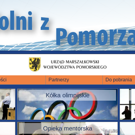
ści
Partnerzy
Do pobrania
Kółka olimpijskie
Opieka mentorska