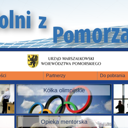
ści
Partnerzy
Do pobrania
Kółka olimpijskie
Opieka mentorska