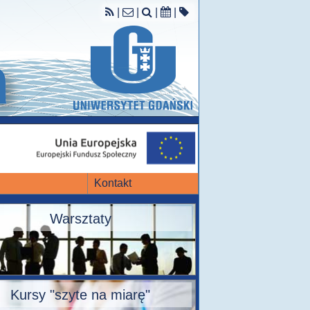
|
|
|
|
Kontakt
Warsztaty
Kursy "szyte na miarę"