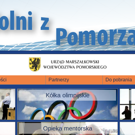
ści
Partnerzy
Do pobrania
Kółka olimpijskie
Opieka mentorska