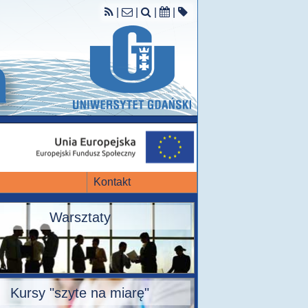
|
|
|
|
Kontakt
Warsztaty
Kursy "szyte na miarę"