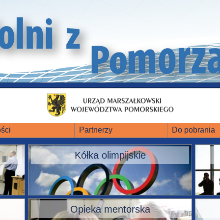
ści
Partnerzy
Do pobrania
Kółka olimpijskie
Opieka mentorska