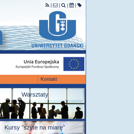
|
|
|
|
Kontakt
Warsztaty
Kursy "szyte na miarę"