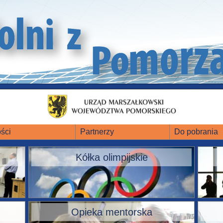
ści
Partnerzy
Do pobrania
Kółka olimpijskie
Opieka mentorska