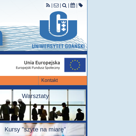
|
|
|
|
Kontakt
Warsztaty
Kursy "szyte na miarę"