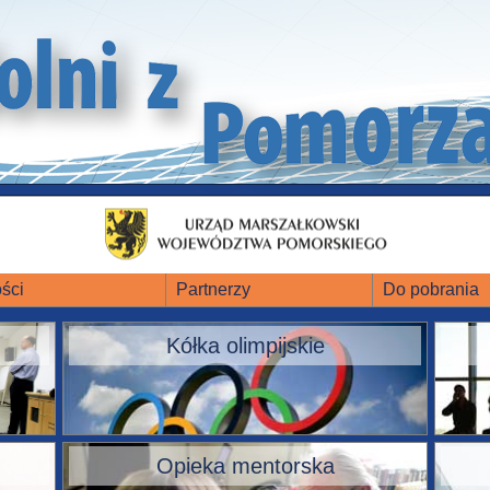
ści
Partnerzy
Do pobrania
Kółka olimpijskie
Opieka mentorska