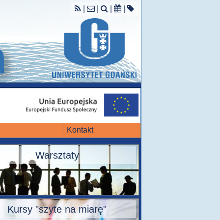
|
|
|
|
Kontakt
Warsztaty
Kursy "szyte na miarę"