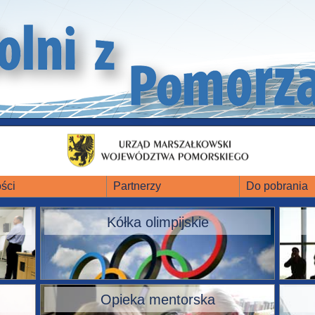
ści
Partnerzy
Do pobrania
Kółka olimpijskie
Opieka mentorska