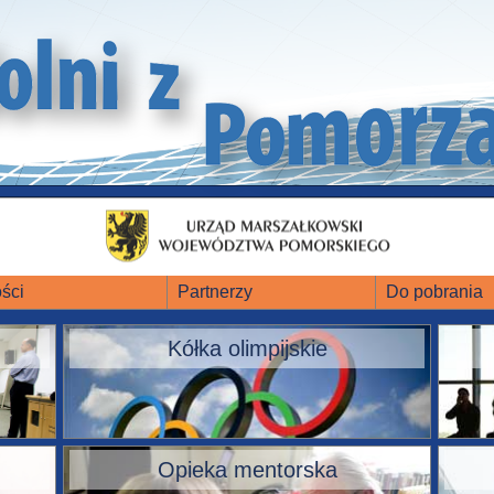
ści
Partnerzy
Do pobrania
Kółka olimpijskie
Opieka mentorska