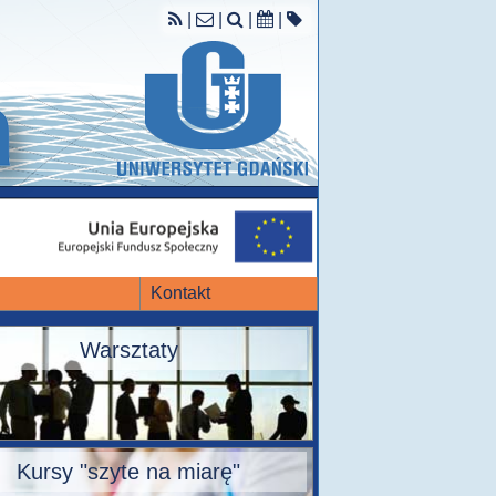
|
|
|
|
Kontakt
Warsztaty
Kursy "szyte na miarę"