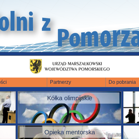
ści
Partnerzy
Do pobrania
Kółka olimpijskie
Opieka mentorska