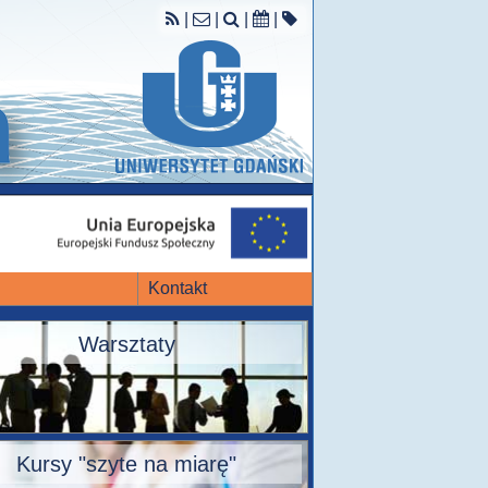
|
|
|
|
Kontakt
Warsztaty
Kursy "szyte na miarę"