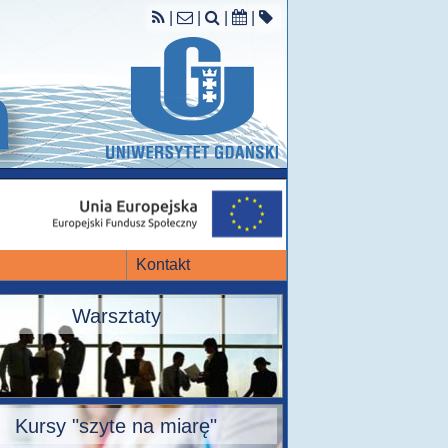
|
|
|
|
Kontakt
Warsztaty
Kursy "szyte na miarę"