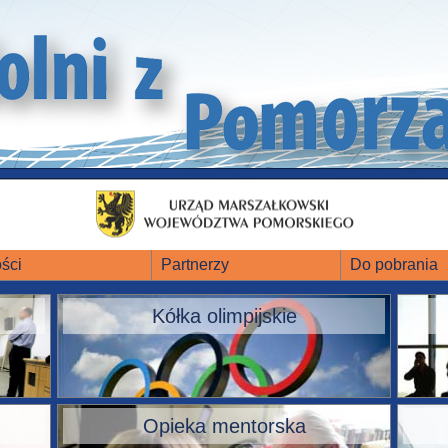
ści
Partnerzy
Do pobrania
Kółka olimpijskie
Opieka mentorska