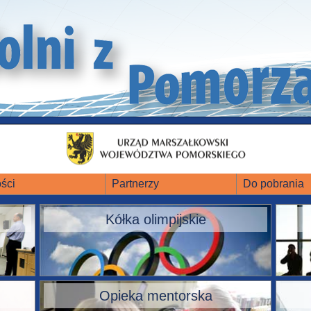
ści
Partnerzy
Do pobrania
Kółka olimpijskie
Opieka mentorska