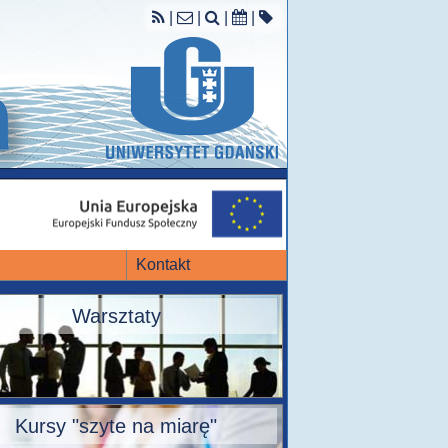
|
|
|
|
Kontakt
Warsztaty
Kursy "szyte na miarę"