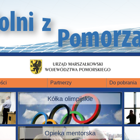
ści
Partnerzy
Do pobrania
Kółka olimpijskie
Opieka mentorska