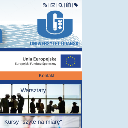
|
|
|
|
Kontakt
Warsztaty
Kursy "szyte na miarę"