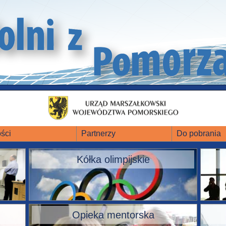
ści
Partnerzy
Do pobrania
Kółka olimpijskie
Opieka mentorska