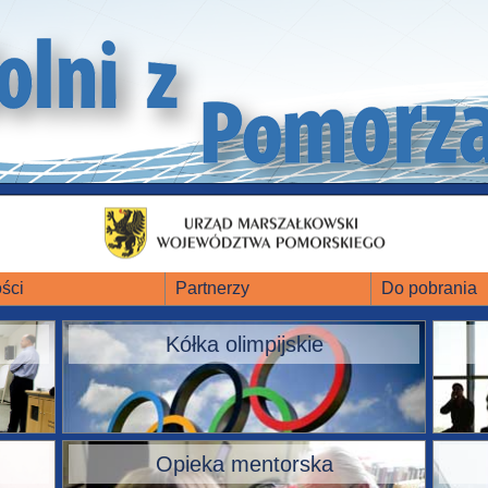
ści
Partnerzy
Do pobrania
Kółka olimpijskie
Opieka mentorska