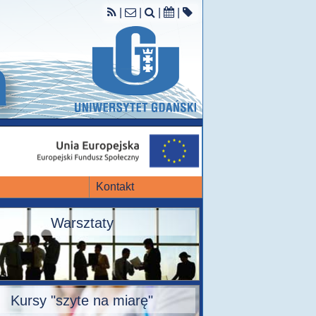
|
|
|
|
Kontakt
Warsztaty
Kursy "szyte na miarę"