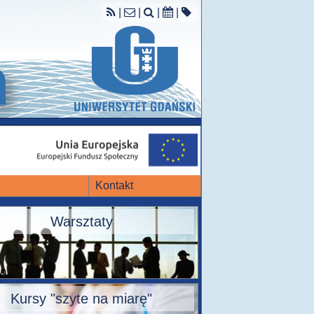
|
|
|
|
Kontakt
Warsztaty
Kursy "szyte na miarę"