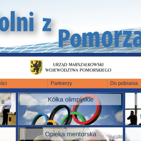
ści
Partnerzy
Do pobrania
Kółka olimpijskie
Opieka mentorska