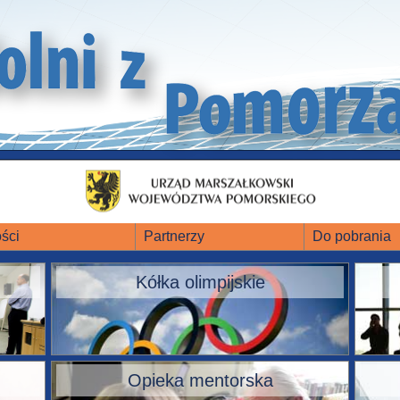
ści
Partnerzy
Do pobrania
Kółka olimpijskie
Opieka mentorska