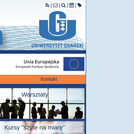
|
|
|
|
Kontakt
Warsztaty
Kursy "szyte na miarę"