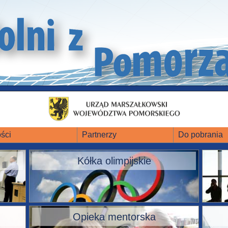
ści
Partnerzy
Do pobrania
Kółka olimpijskie
Opieka mentorska