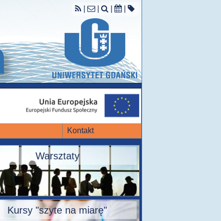
|
|
|
|
Kontakt
Warsztaty
Kursy "szyte na miarę"