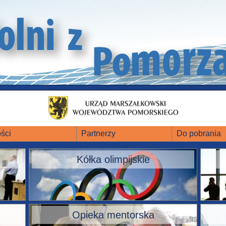
ści
Partnerzy
Do pobrania
Kółka olimpijskie
Opieka mentorska