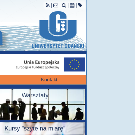
|
|
|
|
Kontakt
Warsztaty
Kursy "szyte na miarę"